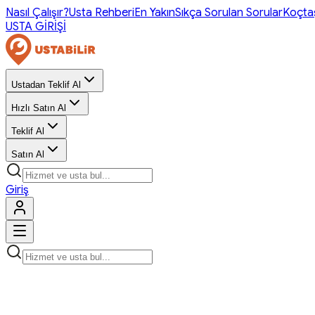
Nasıl Çalışır?
Usta Rehberi
En Yakın
Sıkça Sorulan Sorular
Koçta
USTA GİRİŞİ
Ustadan Teklif Al
Hızlı Satın Al
Teklif Al
Satın Al
Giriş