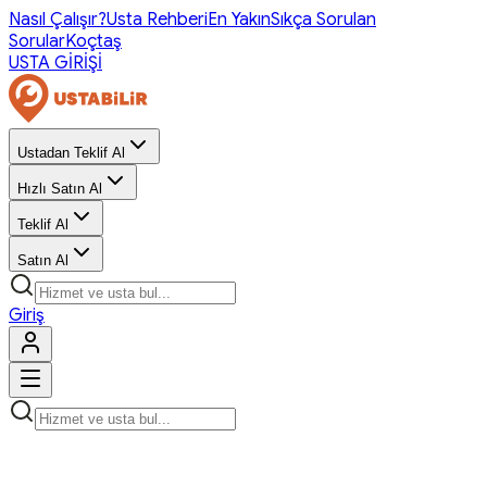
Nasıl Çalışır?
Usta Rehberi
En Yakın
Sıkça Sorulan
Sorular
Koçtaş
USTA GİRİŞİ
Ustadan Teklif Al
Hızlı Satın Al
Teklif Al
Satın Al
Giriş