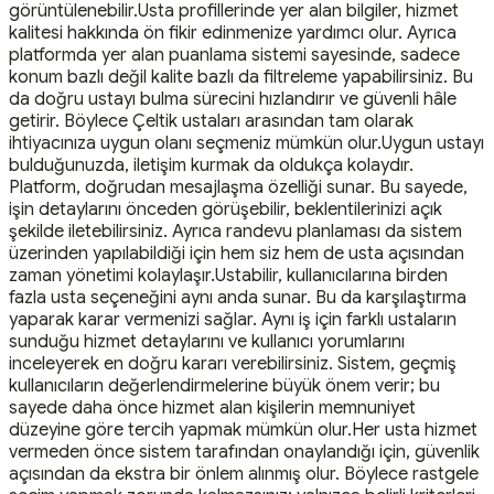
görüntülenebilir.Usta profillerinde yer alan bilgiler, hizmet
kalitesi hakkında ön fikir edinmenize yardımcı olur. Ayrıca
platformda yer alan puanlama sistemi sayesinde, sadece
konum bazlı değil kalite bazlı da filtreleme yapabilirsiniz. Bu
da doğru ustayı bulma sürecini hızlandırır ve güvenli hâle
getirir. Böylece Çeltik ustaları arasından tam olarak
ihtiyacınıza uygun olanı seçmeniz mümkün olur.Uygun ustayı
bulduğunuzda, iletişim kurmak da oldukça kolaydır.
Platform, doğrudan mesajlaşma özelliği sunar. Bu sayede,
işin detaylarını önceden görüşebilir, beklentilerinizi açık
şekilde iletebilirsiniz. Ayrıca randevu planlaması da sistem
üzerinden yapılabildiği için hem siz hem de usta açısından
zaman yönetimi kolaylaşır.Ustabilir, kullanıcılarına birden
fazla usta seçeneğini aynı anda sunar. Bu da karşılaştırma
yaparak karar vermenizi sağlar. Aynı iş için farklı ustaların
sunduğu hizmet detaylarını ve kullanıcı yorumlarını
inceleyerek en doğru kararı verebilirsiniz. Sistem, geçmiş
kullanıcıların değerlendirmelerine büyük önem verir; bu
sayede daha önce hizmet alan kişilerin memnuniyet
düzeyine göre tercih yapmak mümkün olur.Her usta hizmet
vermeden önce sistem tarafından onaylandığı için, güvenlik
açısından da ekstra bir önlem alınmış olur. Böylece rastgele