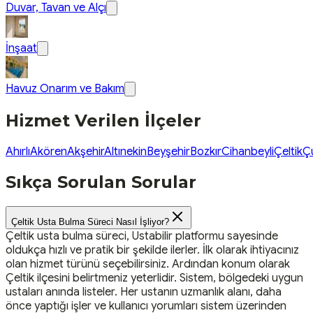
Duvar, Tavan ve Alçı
İnşaat
Havuz Onarım ve Bakım
Hizmet Verilen İlçeler
Ahırlı
Akören
Akşehir
Altınekin
Beyşehir
Bozkır
Cihanbeyli
Çeltik
Ç
Sıkça Sorulan Sorular
Çeltik Usta Bulma Süreci Nasıl İşliyor?
Çeltik usta bulma süreci, Ustabilir platformu sayesinde
oldukça hızlı ve pratik bir şekilde ilerler. İlk olarak ihtiyacınız
olan hizmet türünü seçebilirsiniz. Ardından konum olarak
Çeltik ilçesini belirtmeniz yeterlidir. Sistem, bölgedeki uygun
ustaları anında listeler. Her ustanın uzmanlık alanı, daha
önce yaptığı işler ve kullanıcı yorumları sistem üzerinden