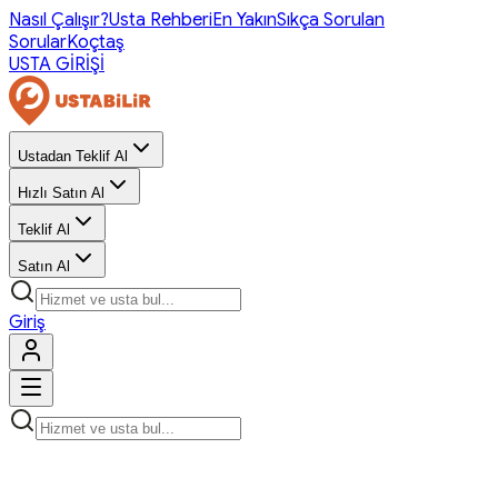
Nasıl Çalışır?
Usta Rehberi
En Yakın
Sıkça Sorulan
Sorular
Koçtaş
USTA GİRİŞİ
Ustadan Teklif Al
Hızlı Satın Al
Teklif Al
Satın Al
Giriş