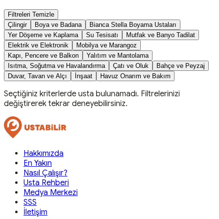
Filtreleri Temizle
Çilingir
Boya ve Badana
Bianca Stella Boyama Ustaları
Yer Döşeme ve Kaplama
Su Tesisatı
Mutfak ve Banyo Tadilat
Elektrik ve Elektronik
Mobilya ve Marangoz
Kapı, Pencere ve Balkon
Yalıtım ve Mantolama
Isıtma, Soğutma ve Havalandırma
Çatı ve Oluk
Bahçe ve Peyzaj
Duvar, Tavan ve Alçı
İnşaat
Havuz Onarım ve Bakım
Seçtiğiniz kriterlerde usta bulunamadı. Filtrelerinizi
değiştirerek tekrar deneyebilirsiniz.
Hakkımızda
En Yakın
Nasıl Çalışır?
Usta Rehberi
Medya Merkezi
SSS
İletişim