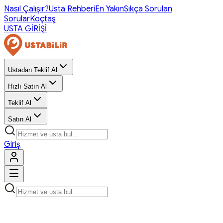
Nasıl Çalışır?
Usta Rehberi
En Yakın
Sıkça Sorulan
Sorular
Koçtaş
USTA GİRİŞİ
Ustadan Teklif Al
Hızlı Satın Al
Teklif Al
Satın Al
Giriş