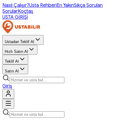
Nasıl Çalışır?
Usta Rehberi
En Yakın
Sıkça Sorulan
Sorular
Koçtaş
USTA GİRİŞİ
Ustadan Teklif Al
Hızlı Satın Al
Teklif Al
Satın Al
Giriş