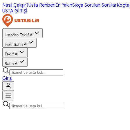
Nasıl Çalışır?
Usta Rehberi
En Yakın
Sıkça Sorulan Sorular
Koçta
USTA GİRİŞİ
Ustadan Teklif Al
Hızlı Satın Al
Teklif Al
Satın Al
Giriş