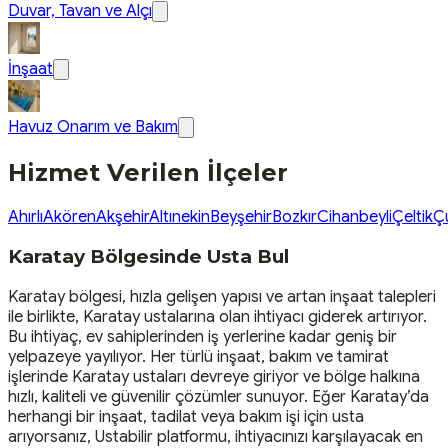
Duvar, Tavan ve Alçı
İnşaat
Havuz Onarım ve Bakım
Hizmet Verilen İlçeler
Ahırlı
Akören
Akşehir
Altınekin
Beyşehir
Bozkır
Cihanbeyli
Çeltik
Ç
Karatay Bölgesinde Usta Bul
Karatay bölgesi, hızla gelişen yapısı ve artan inşaat talepleri
ile birlikte, Karatay ustalarına olan ihtiyacı giderek artırıyor.
Bu ihtiyaç, ev sahiplerinden iş yerlerine kadar geniş bir
yelpazeye yayılıyor. Her türlü inşaat, bakım ve tamirat
işlerinde Karatay ustaları devreye giriyor ve bölge halkına
hızlı, kaliteli ve güvenilir çözümler sunuyor. Eğer Karatay’da
herhangi bir inşaat, tadilat veya bakım işi için usta
arıyorsanız, Ustabilir platformu, ihtiyacınızı karşılayacak en