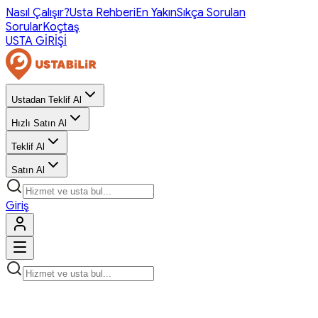
Nasıl Çalışır?
Usta Rehberi
En Yakın
Sıkça Sorulan
Sorular
Koçtaş
USTA GİRİŞİ
Ustadan Teklif Al
Hızlı Satın Al
Teklif Al
Satın Al
Giriş