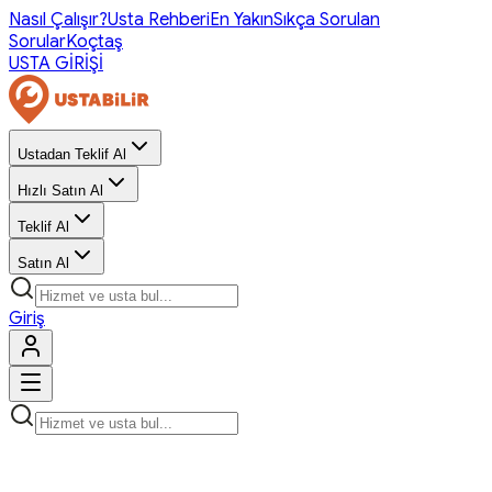
Nasıl Çalışır?
Usta Rehberi
En Yakın
Sıkça Sorulan
Sorular
Koçtaş
USTA GİRİŞİ
Ustadan Teklif Al
Hızlı Satın Al
Teklif Al
Satın Al
Giriş