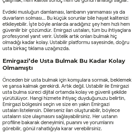
çalışmak, hem kaliteli sonuç hem de gönül rahatlığı sağlar.
Evdeki musluğun damlaması, lambanın yanmaması ya da
duvarların solması... Bu küçük sorunlar bile hayat kalitenizi
etkileyebilir. İşte böyle anlarda aradığınız şey hem hızlı hem
güvenilir bir çözümdür. Emirgazi ustaları, tüm bu ihtiyaçlara
profesyonel yanıt verir. Üstelik artık onları bulmak hiç
olmadığı kadar kolay. Ustabilir platformu sayesinde, doğru
usta birkaç tıklama uzağınızda.
Emirgazi’de Usta Bulmak Bu Kadar Kolay
Olmamıştı
Önceden bir usta bulmak için komşulara sormak, beklemek
ve şansa kalmak gerekirdi. Artık değil. Ustabilir ile Emirgazi
usta bulma süreci dijital ortamda kolay ve güvenli şekilde
yürütülüyor. Hangi hizmete ihtiyaç duyduğunuzu belirtin,
Emirgazi bölgesini seçin ve size en yakın Emirgazi
ustaları listelensin. Dilerseniz ilan oluşturabilir, böylece
ustaların size ulaşmasını sağlayabilirsiniz. Her ustanın
profiline bakarak deneyimini, puanını ve yorumlarını
görebilir, gönül rahatlığıyla karar verebilirsiniz.