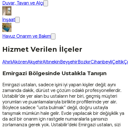
Duvar, Tavan ve Alçı
İnşaat
Havuz Onarım ve Bakım
Hizmet Verilen İlçeler
Ahırlı
Akören
Akşehir
Altınekin
Beyşehir
Bozkır
Cihanbeyli
Çeltik
Ç
Emirgazi Bölgesinde Ustalıkla Tanışın
Emirgazi ustaları, sadece işini iyi yapan kişiler değil; aynı
zamanda dakik, dürüst ve çözüm odaklı profesyonellerdir.
Ustabilir’de yer alan bu ustaların her biri, geçmiş müşteri
yorumları ve puanlamalarıyla birlikte profillerinde yer alır.
Böylece sadece “usta bulmak” değil, doğru ustayla
tanışmak mümkün hale gelir. Evde yapılacak bir değişiklik ya
da acil bir onarım için rastgele numaralarla şansınızı
zorlamanıza gerek yok. Ustabilir’deki Emirgazi ustaları, sizi