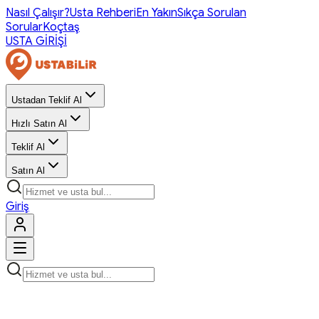
Nasıl Çalışır?
Usta Rehberi
En Yakın
Sıkça Sorulan
Sorular
Koçtaş
USTA GİRİŞİ
Ustadan Teklif Al
Hızlı Satın Al
Teklif Al
Satın Al
Giriş