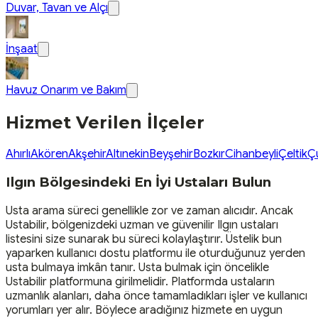
Duvar, Tavan ve Alçı
İnşaat
Havuz Onarım ve Bakım
Hizmet Verilen İlçeler
Ahırlı
Akören
Akşehir
Altınekin
Beyşehir
Bozkır
Cihanbeyli
Çeltik
Ç
Ilgın Bölgesindeki En İyi Ustaları Bulun
Usta arama süreci genellikle zor ve zaman alıcıdır. Ancak
Ustabilir, bölgenizdeki uzman ve güvenilir Ilgın ustaları
listesini size sunarak bu süreci kolaylaştırır. Üstelik bun
yaparken kullanıcı dostu platformu ile oturduğunuz yerden
usta bulmaya imkân tanır. Usta bulmak için öncelikle
Ustabilir platformuna girilmelidir. Platformda ustaların
uzmanlık alanları, daha önce tamamladıkları işler ve kullanıcı
yorumları yer alır. Böylece aradığınız hizmete en uygun