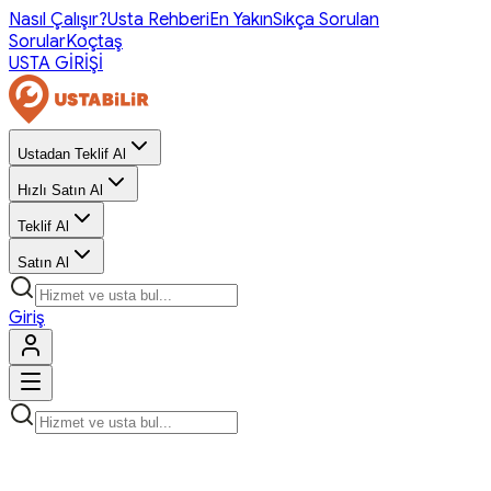
Nasıl Çalışır?
Usta Rehberi
En Yakın
Sıkça Sorulan
Sorular
Koçtaş
USTA GİRİŞİ
Ustadan Teklif Al
Hızlı Satın Al
Teklif Al
Satın Al
Giriş