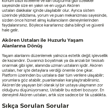
konum bazlı listeleme ve ilan oluşturma gibi özellikler
sayesinde size en yakın ve en uygun Akören
ustaları dakikalar içinde ulaşılabilir olur. Ayrıca sistem
üzerinde yıldızlama, yorum ve puan mekanizması sayesinde,
sizden önce hizmet almış kullanıcıların deneyimlerinden
faydalanırsınız. Böylece kararlarınız daha bilinçli ve güvenli
hale gelir.
Akören Ustaları ile Huzurlu Yaşam
Alanlarına Dönüş
Yaşam alanlarını düzenlemek yalnızca estetik değil; işlevsellik
de kazandırır. Duvarınızı boyatmak ya da arızalı bir tesisatı
onarmak gibi işler, alanında uzman ustaların işidir. Akören
ustaları, her işte detaylara verdiği önemle öne çıkar.
Platform üzerinden bu ustalara dair tüm verilere ulaşabilir;
yorumlara göz atabilir, puanlamaları karşılaştırabilirsiniz.
Akören’de yaşayan biri olarak iyi bir ustaya ulaşmanın zor
olduğunu düşünüyorsanız, Ustabilir bu ezberi bozuyor. En
deneyimli Akören ustaları, artık size sadece bir tık uzaklıkta.
Sıkça Sorulan Sorular