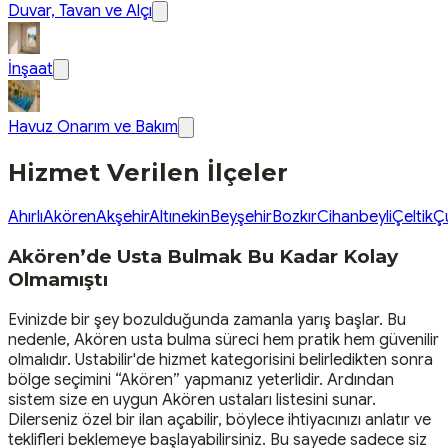
Duvar, Tavan ve Alçı
İnşaat
Havuz Onarım ve Bakım
Hizmet Verilen İlçeler
Ahırlı
Akören
Akşehir
Altınekin
Beyşehir
Bozkır
Cihanbeyli
Çeltik
Ç
Akören’de Usta Bulmak Bu Kadar Kolay
Olmamıştı
Evinizde bir şey bozulduğunda zamanla yarış başlar. Bu
nedenle, Akören usta bulma süreci hem pratik hem güvenilir
olmalıdır. Ustabilir'de hizmet kategorisini belirledikten sonra
bölge seçimini “Akören” yapmanız yeterlidir. Ardından
sistem size en uygun Akören ustaları listesini sunar.
Dilerseniz özel bir ilan açabilir, böylece ihtiyacınızı anlatır ve
teklifleri beklemeye başlayabilirsiniz. Bu sayede sadece siz