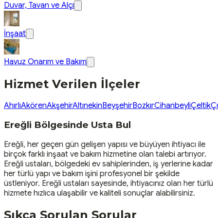
Duvar, Tavan ve Alçı
İnşaat
Havuz Onarım ve Bakım
Hizmet Verilen İlçeler
Ahırlı
Akören
Akşehir
Altınekin
Beyşehir
Bozkır
Cihanbeyli
Çeltik
Ç
Ereğli Bölgesinde Usta Bul
Ereğli, her geçen gün gelişen yapısı ve büyüyen ihtiyacı ile
birçok farklı inşaat ve bakım hizmetine olan talebi artırıyor.
Ereğli ustaları, bölgedeki ev sahiplerinden, iş yerlerine kadar
her türlü yapı ve bakım işini profesyonel bir şekilde
üstleniyor. Ereğli ustaları sayesinde, ihtiyacınız olan her türlü
hizmete hızlıca ulaşabilir ve kaliteli sonuçlar alabilirsiniz.
Sıkça Sorulan Sorular