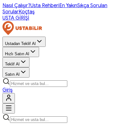
Nasıl Çalışır?
Usta Rehberi
En Yakın
Sıkça Sorulan
Sorular
Koçtaş
USTA GİRİŞİ
Ustadan Teklif Al
Hızlı Satın Al
Teklif Al
Satın Al
Giriş