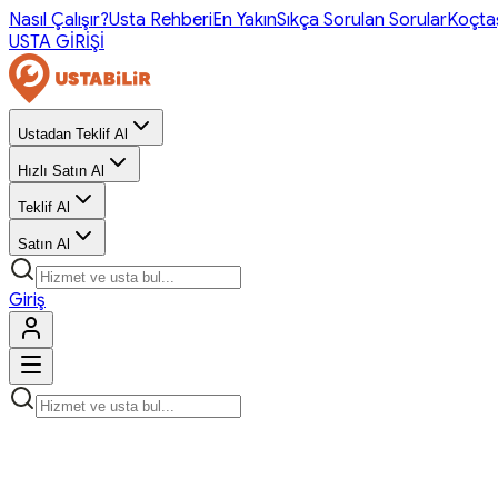
Nasıl Çalışır?
Usta Rehberi
En Yakın
Sıkça Sorulan Sorular
Koçta
USTA GİRİŞİ
Ustadan Teklif Al
Hızlı Satın Al
Teklif Al
Satın Al
Giriş