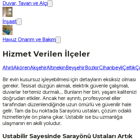
Duvar, Tavan ve Alçı
İnşaat
Havuz Onarım ve Bakım
Hizmet Verilen İlçeler
Ahırlı
Akören
Akşehir
Altınekin
Beyşehir
Bozkır
Cihanbeyli
Çeltik
Ç
Bir evin kusursuz işleyebilmesi için detayların eksiksiz olması
gerekir. Tesisat düzgün akmalı, elektrik güvenle çalışmalı,
duvarlar tertemiz durmalı… Bunların her biri, yaşam kalitenizi
doğrudan etkiler. Ancak her ayrıntı, profesyonel eller
tarafından düzenlendiğinde uzun ömürlü ve güvenilir hale
gelir. Tam da bu noktada Sarayönü ustaları, çözüm odaklı
hizmetleriyle ön plana çıkar. Ustabilir ise bu uzmanlığa
ulaşmanın en akıllı yoludur.
Ustabilir Sayesinde Sarayönü Ustaları Artık