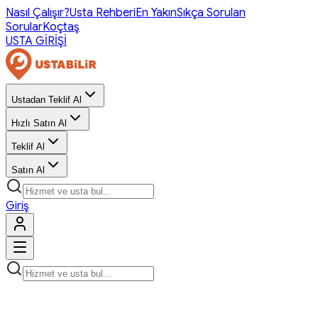
Nasıl Çalışır?
Usta Rehberi
En Yakın
Sıkça Sorulan
Sorular
Koçtaş
USTA GİRİŞİ
Ustadan Teklif Al
Hızlı Satın Al
Teklif Al
Satın Al
Giriş