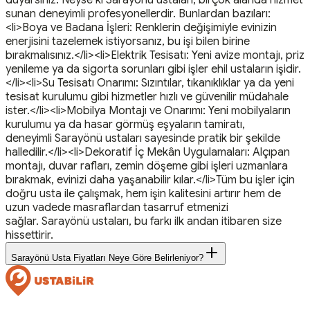
duyarsınız. Neyse ki Sarayönü ustaları, birçok alanda hizmet
sunan deneyimli profesyonellerdir. Bunlardan bazıları:
<li>Boya ve Badana İşleri: Renklerin değişimiyle evinizin
enerjisini tazelemek istiyorsanız, bu işi bilen birine
bırakmalısınız.</li><li>Elektrik Tesisatı: Yeni avize montajı, priz
yenileme ya da sigorta sorunları gibi işler ehil ustaların işidir.
</li><li>Su Tesisatı Onarımı: Sızıntılar, tıkanıklıklar ya da yeni
tesisat kurulumu gibi hizmetler hızlı ve güvenilir müdahale
ister.</li><li>Mobilya Montajı ve Onarımı: Yeni mobilyaların
kurulumu ya da hasar görmüş eşyaların tamiratı,
deneyimli Sarayönü ustaları sayesinde pratik bir şekilde
halledilir.</li><li>Dekoratif İç Mekân Uygulamaları: Alçıpan
montajı, duvar rafları, zemin döşeme gibi işleri uzmanlara
bırakmak, evinizi daha yaşanabilir kılar.</li>Tüm bu işler için
doğru usta ile çalışmak, hem işin kalitesini artırır hem de
uzun vadede masraflardan tasarruf etmenizi
sağlar. Sarayönü ustaları, bu farkı ilk andan itibaren size
hissettirir.
Sarayönü Usta Fiyatları Neye Göre Belirleniyor?