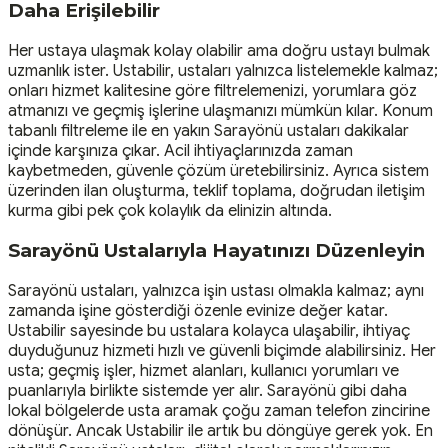
Daha Erişilebilir
Her ustaya ulaşmak kolay olabilir ama doğru ustayı bulmak
uzmanlık ister. Ustabilir, ustaları yalnızca listelemekle kalmaz;
onları hizmet kalitesine göre filtrelemenizi, yorumlara göz
atmanızı ve geçmiş işlerine ulaşmanızı mümkün kılar. Konum
tabanlı filtreleme ile en yakın Sarayönü ustaları dakikalar
içinde karşınıza çıkar. Acil ihtiyaçlarınızda zaman
kaybetmeden, güvenle çözüm üretebilirsiniz. Ayrıca sistem
üzerinden ilan oluşturma, teklif toplama, doğrudan iletişim
kurma gibi pek çok kolaylık da elinizin altında.
Sarayönü Ustalarıyla Hayatınızı Düzenleyin
Sarayönü ustaları, yalnızca işin ustası olmakla kalmaz; aynı
zamanda işine gösterdiği özenle evinize değer katar.
Ustabilir sayesinde bu ustalara kolayca ulaşabilir, ihtiyaç
duyduğunuz hizmeti hızlı ve güvenli biçimde alabilirsiniz. Her
usta; geçmiş işler, hizmet alanları, kullanıcı yorumları ve
puanlarıyla birlikte sistemde yer alır. Sarayönü gibi daha
lokal bölgelerde usta aramak çoğu zaman telefon zincirine
dönüşür. Ancak Ustabilir ile artık bu döngüye gerek yok. En