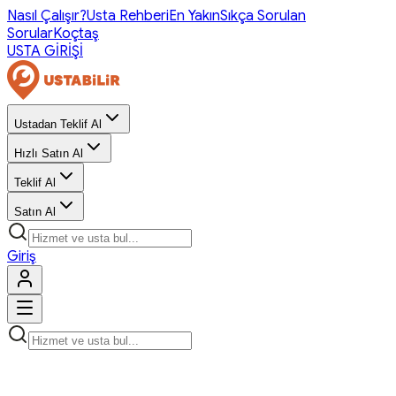
Nasıl Çalışır?
Usta Rehberi
En Yakın
Sıkça Sorulan
Sorular
Koçtaş
USTA GİRİŞİ
Ustadan Teklif Al
Hızlı Satın Al
Teklif Al
Satın Al
Giriş