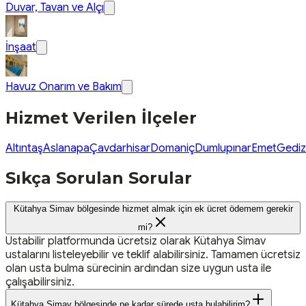
Duvar, Tavan ve Alçı
İnşaat
Havuz Onarım ve Bakım
Hizmet Verilen İlçeler
Altıntaş
Aslanapa
Çavdarhisar
Domaniç
Dumlupınar
Emet
Gediz
Sıkça Sorulan Sorular
Kütahya Simav bölgesinde hizmet almak için ek ücret ödemem gerekir
mi?
Ustabilir platformunda ücretsiz olarak Kütahya Simav
ustalarını listeleyebilir ve teklif alabilirsiniz. Tamamen ücretsiz
olan usta bulma sürecinin ardından size uygun usta ile
çalışabilirsiniz.
Kütahya Simav bölgesinde ne kadar sürede usta bulabilirim?