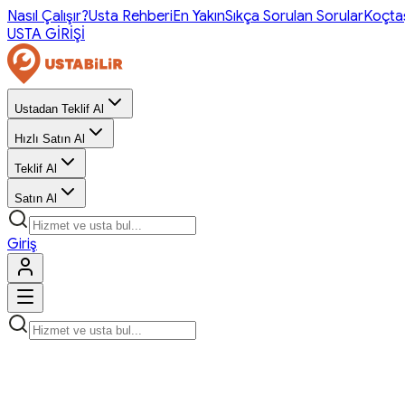
Nasıl Çalışır?
Usta Rehberi
En Yakın
Sıkça Sorulan Sorular
Koçta
USTA GİRİŞİ
Ustadan Teklif Al
Hızlı Satın Al
Teklif Al
Satın Al
Giriş