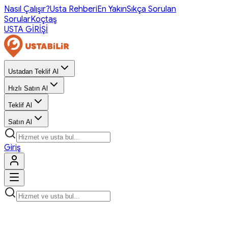
Nasıl Çalışır?
Usta Rehberi
En Yakın
Sıkça Sorulan
Sorular
Koçtaş
USTA GİRİŞİ
Ustadan Teklif Al
Hızlı Satın Al
Teklif Al
Satın Al
Giriş