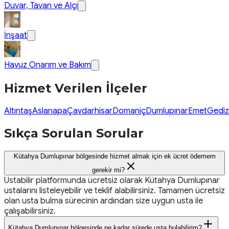
Duvar, Tavan ve Alçı
İnşaat
Havuz Onarım ve Bakım
Hizmet Verilen İlçeler
Altıntaş
Aslanapa
Çavdarhisar
Domaniç
Dumlupınar
Emet
Gediz
Sıkça Sorulan Sorular
Kütahya Dumlupınar bölgesinde hizmet almak için ek ücret ödemem
gerekir mi?
Ustabilir platformunda ücretsiz olarak Kütahya Dumlupınar
ustalarını listeleyebilir ve teklif alabilirsiniz. Tamamen ücretsiz
olan usta bulma sürecinin ardından size uygun usta ile
çalışabilirsiniz.
Kütahya Dumlupınar bölgesinde ne kadar sürede usta bulabilirim?