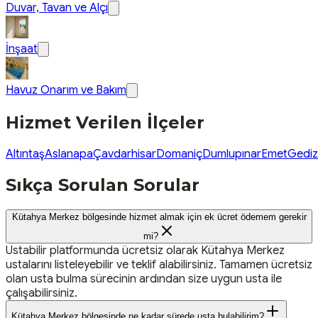
Duvar, Tavan ve Alçı
İnşaat
Havuz Onarım ve Bakım
Hizmet Verilen İlçeler
Altıntaş
Aslanapa
Çavdarhisar
Domaniç
Dumlupınar
Emet
Gediz
Sıkça Sorulan Sorular
Kütahya Merkez bölgesinde hizmet almak için ek ücret ödemem gerekir
mi?
Ustabilir platformunda ücretsiz olarak Kütahya Merkez
ustalarını listeleyebilir ve teklif alabilirsiniz. Tamamen ücretsiz
olan usta bulma sürecinin ardından size uygun usta ile
çalışabilirsiniz.
Kütahya Merkez bölgesinde ne kadar sürede usta bulabilirim?