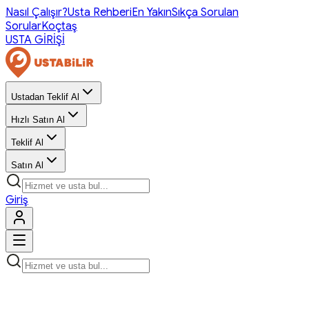
Nasıl Çalışır?
Usta Rehberi
En Yakın
Sıkça Sorulan
Sorular
Koçtaş
USTA GİRİŞİ
Ustadan Teklif Al
Hızlı Satın Al
Teklif Al
Satın Al
Giriş