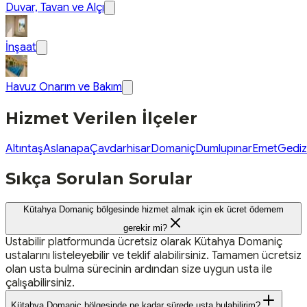
Duvar, Tavan ve Alçı
İnşaat
Havuz Onarım ve Bakım
Hizmet Verilen İlçeler
Altıntaş
Aslanapa
Çavdarhisar
Domaniç
Dumlupınar
Emet
Gediz
Sıkça Sorulan Sorular
Kütahya Domaniç bölgesinde hizmet almak için ek ücret ödemem
gerekir mi?
Ustabilir platformunda ücretsiz olarak Kütahya Domaniç
ustalarını listeleyebilir ve teklif alabilirsiniz. Tamamen ücretsiz
olan usta bulma sürecinin ardından size uygun usta ile
çalışabilirsiniz.
Kütahya Domaniç bölgesinde ne kadar sürede usta bulabilirim?