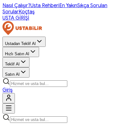
Nasıl Çalışır?
Usta Rehberi
En Yakın
Sıkça Sorulan
Sorular
Koçtaş
USTA GİRİŞİ
Ustadan Teklif Al
Hızlı Satın Al
Teklif Al
Satın Al
Giriş