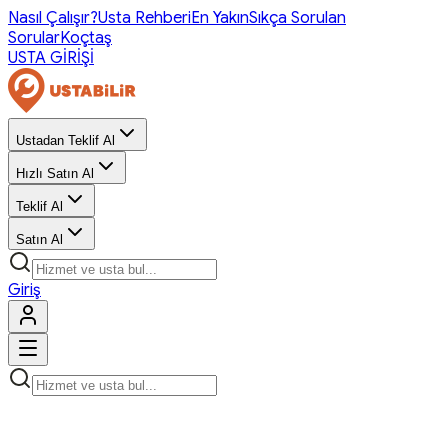
Nasıl Çalışır?
Usta Rehberi
En Yakın
Sıkça Sorulan
Sorular
Koçtaş
USTA GİRİŞİ
Ustadan Teklif Al
Hızlı Satın Al
Teklif Al
Satın Al
Giriş