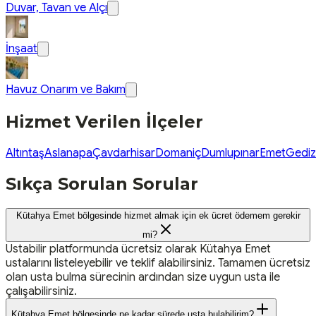
Duvar, Tavan ve Alçı
İnşaat
Havuz Onarım ve Bakım
Hizmet Verilen İlçeler
Altıntaş
Aslanapa
Çavdarhisar
Domaniç
Dumlupınar
Emet
Gediz
Sıkça Sorulan Sorular
Kütahya Emet bölgesinde hizmet almak için ek ücret ödemem gerekir
mi?
Ustabilir platformunda ücretsiz olarak Kütahya Emet
ustalarını listeleyebilir ve teklif alabilirsiniz. Tamamen ücretsiz
olan usta bulma sürecinin ardından size uygun usta ile
çalışabilirsiniz.
Kütahya Emet bölgesinde ne kadar sürede usta bulabilirim?