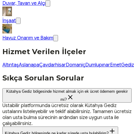
Duvar, Tavan ve Alçı
İnşaat
Havuz Onarım ve Bakım
Hizmet Verilen İlçeler
Altıntaş
Aslanapa
Çavdarhisar
Domaniç
Dumlupınar
Emet
Gediz
Sıkça Sorulan Sorular
Kütahya Gediz bölgesinde hizmet almak için ek ücret ödemem gerekir
mi?
Ustabilir platformunda ücretsiz olarak Kütahya Gediz
ustalarını listeleyebilir ve teklif alabilirsiniz. Tamamen ücretsiz
olan usta bulma sürecinin ardından size uygun usta ile
çalışabilirsiniz.
Kütahya Gediz bölgesinde ne kadar sürede usta bulabilirim?