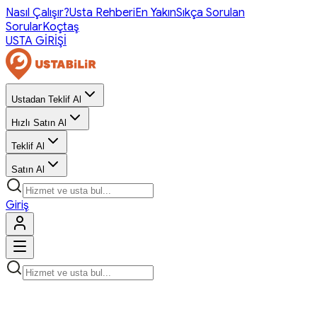
Nasıl Çalışır?
Usta Rehberi
En Yakın
Sıkça Sorulan
Sorular
Koçtaş
USTA GİRİŞİ
Ustadan Teklif Al
Hızlı Satın Al
Teklif Al
Satın Al
Giriş