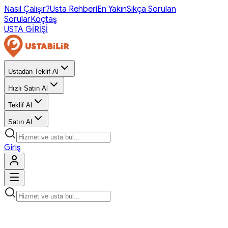
Nasıl Çalışır?
Usta Rehberi
En Yakın
Sıkça Sorulan
Sorular
Koçtaş
USTA GİRİŞİ
Ustadan Teklif Al
Hızlı Satın Al
Teklif Al
Satın Al
Giriş