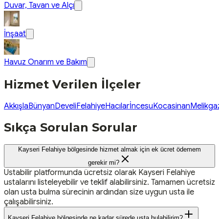
Duvar, Tavan ve Alçı
İnşaat
Havuz Onarım ve Bakım
Hizmet Verilen İlçeler
Akkışla
Bünyan
Develi
Felahiye
Hacılar
İncesu
Kocasinan
Melikga
Sıkça Sorulan Sorular
Kayseri Felahiye bölgesinde hizmet almak için ek ücret ödemem
gerekir mi?
Ustabilir platformunda ücretsiz olarak Kayseri Felahiye
ustalarını listeleyebilir ve teklif alabilirsiniz. Tamamen ücretsiz
olan usta bulma sürecinin ardından size uygun usta ile
çalışabilirsiniz.
Kayseri Felahiye bölgesinde ne kadar sürede usta bulabilirim?