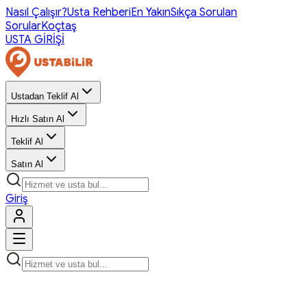
Nasıl Çalışır?
Usta Rehberi
En Yakın
Sıkça Sorulan
Sorular
Koçtaş
USTA GİRİŞİ
Ustadan Teklif Al
Hızlı Satın Al
Teklif Al
Satın Al
Giriş