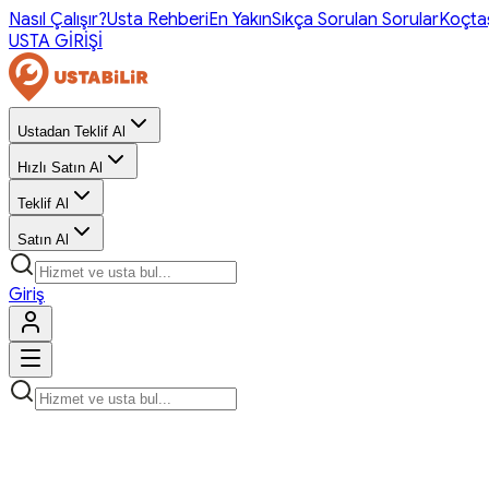
Nasıl Çalışır?
Usta Rehberi
En Yakın
Sıkça Sorulan Sorular
Koçta
USTA GİRİŞİ
Ustadan Teklif Al
Hızlı Satın Al
Teklif Al
Satın Al
Giriş