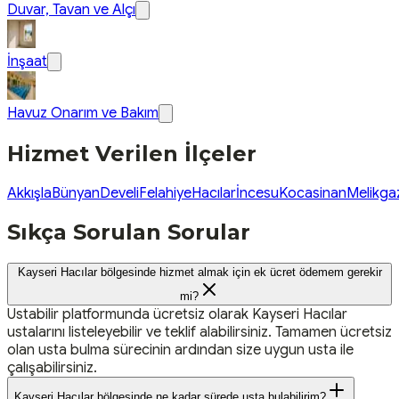
Duvar, Tavan ve Alçı
İnşaat
Havuz Onarım ve Bakım
Hizmet Verilen İlçeler
Akkışla
Bünyan
Develi
Felahiye
Hacılar
İncesu
Kocasinan
Melikga
Sıkça Sorulan Sorular
Kayseri Hacılar bölgesinde hizmet almak için ek ücret ödemem gerekir
mi?
Ustabilir platformunda ücretsiz olarak Kayseri Hacılar
ustalarını listeleyebilir ve teklif alabilirsiniz. Tamamen ücretsiz
olan usta bulma sürecinin ardından size uygun usta ile
çalışabilirsiniz.
Kayseri Hacılar bölgesinde ne kadar sürede usta bulabilirim?