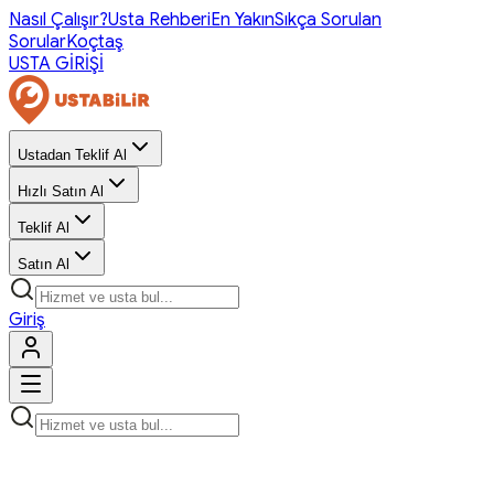
Nasıl Çalışır?
Usta Rehberi
En Yakın
Sıkça Sorulan
Sorular
Koçtaş
USTA GİRİŞİ
Ustadan Teklif Al
Hızlı Satın Al
Teklif Al
Satın Al
Giriş