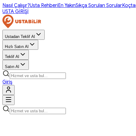
Nasıl Çalışır?
Usta Rehberi
En Yakın
Sıkça Sorulan Sorular
Koçta
USTA GİRİŞİ
Ustadan Teklif Al
Hızlı Satın Al
Teklif Al
Satın Al
Giriş