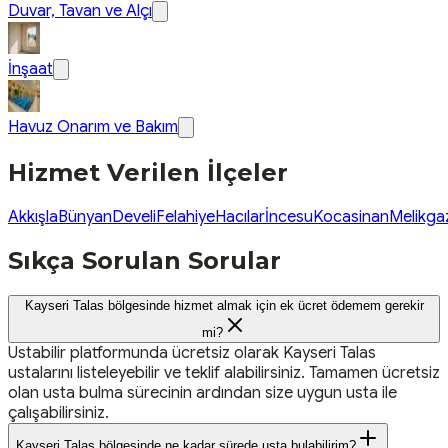
Duvar, Tavan ve Alçı
İnşaat
Havuz Onarım ve Bakım
Hizmet Verilen İlçeler
Akkışla
Bünyan
Develi
Felahiye
Hacılar
İncesu
Kocasinan
Melikga
Sıkça Sorulan Sorular
Kayseri Talas bölgesinde hizmet almak için ek ücret ödemem gerekir
mi?
Ustabilir platformunda ücretsiz olarak Kayseri Talas
ustalarını listeleyebilir ve teklif alabilirsiniz. Tamamen ücretsiz
olan usta bulma sürecinin ardından size uygun usta ile
çalışabilirsiniz.
Kayseri Talas bölgesinde ne kadar sürede usta bulabilirim?