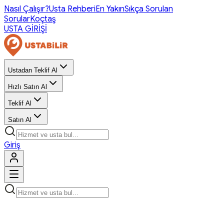
Nasıl Çalışır?
Usta Rehberi
En Yakın
Sıkça Sorulan
Sorular
Koçtaş
USTA GİRİŞİ
Ustadan Teklif Al
Hızlı Satın Al
Teklif Al
Satın Al
Giriş