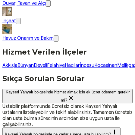
Duvar, Tavan ve Alçı
İnşaat
Havuz Onarım ve Bakım
Hizmet Verilen İlçeler
Akkışla
Bünyan
Develi
Felahiye
Hacılar
İncesu
Kocasinan
Melikga
Sıkça Sorulan Sorular
Kayseri Yahyalı bölgesinde hizmet almak için ek ücret ödemem gerekir
mi?
Ustabilir platformunda ücretsiz olarak Kayseri Yahyalı
ustalarını listeleyebilir ve teklif alabilirsiniz. Tamamen ücretsiz
olan usta bulma sürecinin ardından size uygun usta ile
çalışabilirsiniz.
Kayseri Yahyalı bölgesinde ne kadar sürede usta bulabilirim?