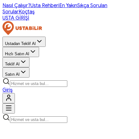
Nasıl Çalışır?
Usta Rehberi
En Yakın
Sıkça Sorulan
Sorular
Koçtaş
USTA GİRİŞİ
Ustadan Teklif Al
Hızlı Satın Al
Teklif Al
Satın Al
Giriş