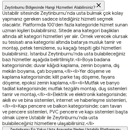
Zeytinburnu Bölgesinde Hangi Hizmetleri Alabilirsiniz?
Ustabilir sitesinde Zeytinburnu’nda usta bulmak çok kolay
yapmanız gereken sadece istediğiniz hizmeti seçmek
olacaktır. Platformda 100’den fazla kategoride hizmet sunan
uzman kişileri bulabilirsiniz. Sitede ana kategori başlıkları
altında alt kategori hizmetleri yer alır. Örnek verecek olursak
su tesisatı ana kategorisi altında batarya musluk tamir ve
montajı, petek temizleme, su kaçağı tespiti gibi hizmetleri
bulabilirsiniz. İstanbul Zeytinburnu’nda usta bulabileceğiniz
bazı hizmetler aşağıda belirtilmiştir.<li>Boya badana
kategorisinde; duvar kâğıdı kaplama, zemin boyama, dış
mekân boyama, çatı boyama,</li><li>Yer döşeme ve
kaplama kategorisinde; kilit parke taş döşeme, fayans
döşeme, epoksi zemin kaplama,</li><li>Mutfak ve banyo
tadilat kategorisinde; mutfak tezgâhı montajı, duş sistemleri
tamir ve montajı,</li><li>Elektrik ve elektronik kategorisinde;
akıllı ev ve bina sistemleri, internet ve haberleşme sistemleri,
</li><li>Kapı pencere ve balkon kategorisinde; cam tavan
ve pencere sistemleri, PVC pencere ve kapı sistemleri başta
olmak üzere Ustabilir ile Zeytinburnu’nda usta
bulabileceğiniz hizmetlere ulaşabilirsiniz.</li>
Zeytinburnu En Yakın Usta Arayanlar Neden Ustabilir Platformunu