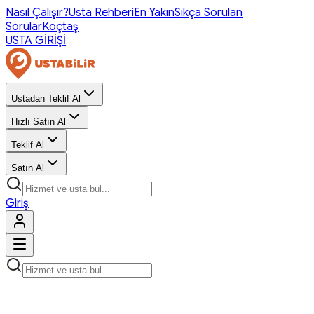
Nasıl Çalışır?
Usta Rehberi
En Yakın
Sıkça Sorulan
Sorular
Koçtaş
USTA GİRİŞİ
Ustadan Teklif Al
Hızlı Satın Al
Teklif Al
Satın Al
Giriş