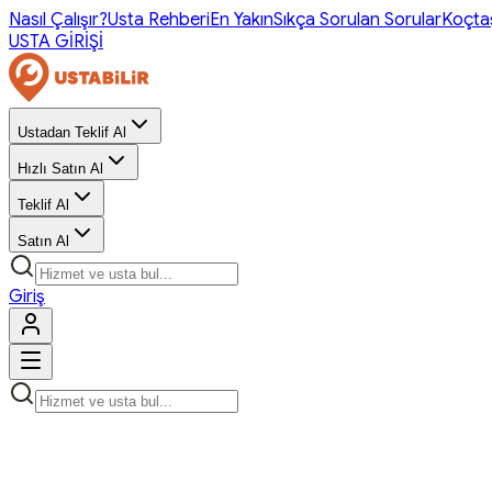
Nasıl Çalışır?
Usta Rehberi
En Yakın
Sıkça Sorulan Sorular
Koçta
USTA GİRİŞİ
Ustadan Teklif Al
Hızlı Satın Al
Teklif Al
Satın Al
Giriş