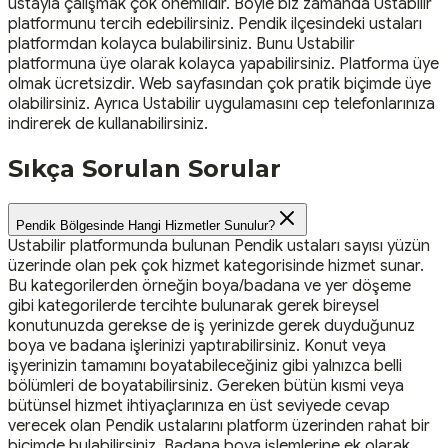
ustayla çalışmak çok önemlidir. Böyle biz zamanda Ustabilir
platformunu tercih edebilirsiniz. Pendik ilçesindeki ustaları
platformdan kolayca bulabilirsiniz. Bunu Ustabilir
platformuna üye olarak kolayca yapabilirsiniz. Platforma üye
olmak ücretsizdir. Web sayfasından çok pratik biçimde üye
olabilirsiniz. Ayrıca Ustabilir uygulamasını cep telefonlarınıza
indirerek de kullanabilirsiniz.
Sıkça Sorulan Sorular
Pendik Bölgesinde Hangi Hizmetler Sunulur?
Ustabilir platformunda bulunan Pendik ustaları sayısı yüzün
üzerinde olan pek çok hizmet kategorisinde hizmet sunar.
Bu kategorilerden örneğin boya/badana ve yer döşeme
gibi kategorilerde tercihte bulunarak gerek bireysel
konutunuzda gerekse de iş yerinizde gerek duyduğunuz
boya ve badana işlerinizi yaptırabilirsiniz. Konut veya
işyerinizin tamamını boyatabileceğiniz gibi yalnızca belli
bölümleri de boyatabilirsiniz. Gereken bütün kısmi veya
bütünsel hizmet ihtiyaçlarınıza en üst seviyede cevap
verecek olan Pendik ustalarını platform üzerinden rahat bir
biçimde bulabilirsiniz. Badana boya işlemlerine ek olarak