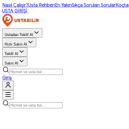
Nasıl Çalışır?
Usta Rehberi
En Yakın
Sıkça Sorulan Sorular
Koçta
USTA GİRİŞİ
Ustadan Teklif Al
Hızlı Satın Al
Teklif Al
Satın Al
Giriş