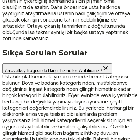
ustanızın çıkardığı iş sonrasında sizin pişman olma
olasılığınızı da azaltır. Daha öncesinde usta hakkında
yaptığınız araştırmalarla ustanın nasıl çalıştığını ve ortaya
çıkacak olan işin sonucunu tahmin edebilirliğiniz de
artacaktır. Ortaya çıkan iş tahminleriniz doğrultusunda
olduğunda ise tekrar aynı işi bir başka ustaya yaptırmak
zorunda kalmazsınız.
Sıkça Sorulan Sorular
Arnavutköy Bölgesinde Hangi Hizmetleri Alabilirsiniz?
Ustabilir platformunda yüzün üzerinde hizmet kategorisi
bulunur. Boya ve badana kategorisinden, mutfak/banyo
değişimine; inşaat kategorisinden çilingir hizmetine kadar
birçok kategori bulabilirsiniz. Eğer, evinizde veya iş yerinizde
herhangi bir değişiklik yapmayı düşünüyorsanız çeşitli
kategorileri değerlendirebilirsiniz. Bu yerlerde, herhangi bir
elektronik arıza veya tesisat gibi alanlarda problem
yaşıyorsanız ilgili hizmet kategorilerini seçerek sizin için en
uygun ustayı bulabilir ve beraber çalışabilirsiniz. Özellikle
çilingir hizmeti gibi saatten bağımsız ihtiyaç duyulan
durumlarda Ustabilir size destek olabilir. Bahçeli bir eviniz