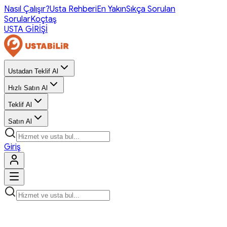
Nasıl Çalışır?
Usta Rehberi
En Yakın
Sıkça Sorulan
Sorular
Koçtaş
USTA GİRİŞİ
Ustadan Teklif Al
Hızlı Satın Al
Teklif Al
Satın Al
Giriş