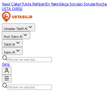
Nasıl Çalışır?
Usta Rehberi
En Yakın
Sıkça Sorulan Sorular
Koçta
USTA GİRİŞİ
Ustadan Teklif Al
Hızlı Satın Al
Teklif Al
Satın Al
Giriş