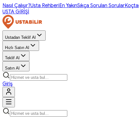
Nasıl Çalışır?
Usta Rehberi
En Yakın
Sıkça Sorulan Sorular
Koçta
USTA GİRİŞİ
Ustadan Teklif Al
Hızlı Satın Al
Teklif Al
Satın Al
Giriş