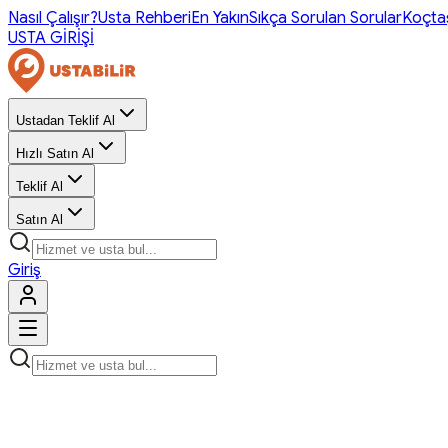
Nasıl Çalışır?
Usta Rehberi
En Yakın
Sıkça Sorulan Sorular
Koçta
USTA GİRİŞİ
Ustadan Teklif Al
Hızlı Satın Al
Teklif Al
Satın Al
Giriş