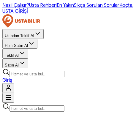
Nasıl Çalışır?
Usta Rehberi
En Yakın
Sıkça Sorulan Sorular
Koçta
USTA GİRİŞİ
Ustadan Teklif Al
Hızlı Satın Al
Teklif Al
Satın Al
Giriş