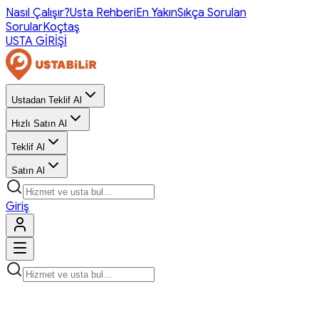
Nasıl Çalışır?
Usta Rehberi
En Yakın
Sıkça Sorulan
Sorular
Koçtaş
USTA GİRİŞİ
Ustadan Teklif Al
Hızlı Satın Al
Teklif Al
Satın Al
Giriş