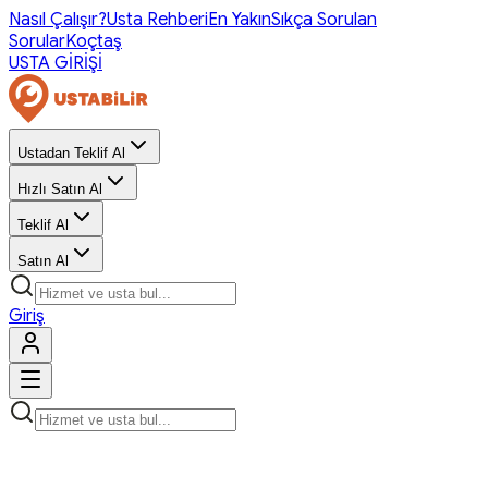
Nasıl Çalışır?
Usta Rehberi
En Yakın
Sıkça Sorulan
Sorular
Koçtaş
USTA GİRİŞİ
Ustadan Teklif Al
Hızlı Satın Al
Teklif Al
Satın Al
Giriş