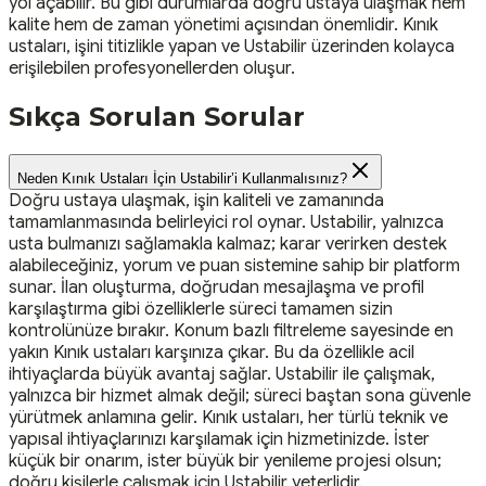
yol açabilir. Bu gibi durumlarda doğru ustaya ulaşmak hem
kalite hem de zaman yönetimi açısından önemlidir. Kınık
ustaları, işini titizlikle yapan ve Ustabilir üzerinden kolayca
erişilebilen profesyonellerden oluşur.
Sıkça Sorulan Sorular
Neden Kınık Ustaları İçin Ustabilir’i Kullanmalısınız?
Doğru ustaya ulaşmak, işin kaliteli ve zamanında
tamamlanmasında belirleyici rol oynar. Ustabilir, yalnızca
usta bulmanızı sağlamakla kalmaz; karar verirken destek
alabileceğiniz, yorum ve puan sistemine sahip bir platform
sunar. İlan oluşturma, doğrudan mesajlaşma ve profil
karşılaştırma gibi özelliklerle süreci tamamen sizin
kontrolünüze bırakır. Konum bazlı filtreleme sayesinde en
yakın Kınık ustaları karşınıza çıkar. Bu da özellikle acil
ihtiyaçlarda büyük avantaj sağlar. Ustabilir ile çalışmak,
yalnızca bir hizmet almak değil; süreci baştan sona güvenle
yürütmek anlamına gelir. Kınık ustaları, her türlü teknik ve
yapısal ihtiyaçlarınızı karşılamak için hizmetinizde. İster
küçük bir onarım, ister büyük bir yenileme projesi olsun;
doğru kişilerle çalışmak için Ustabilir yeterlidir.