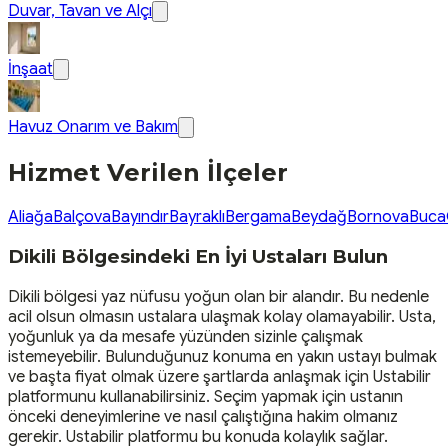
Duvar, Tavan ve Alçı
İnşaat
Havuz Onarım ve Bakım
Hizmet Verilen İlçeler
Aliağa
Balçova
Bayındır
Bayraklı
Bergama
Beydağ
Bornova
Buca
Dikili Bölgesindeki En İyi Ustaları Bulun
Dikili bölgesi yaz nüfusu yoğun olan bir alandır. Bu nedenle
acil olsun olmasın ustalara ulaşmak kolay olamayabilir. Usta,
yoğunluk ya da mesafe yüzünden sizinle çalışmak
istemeyebilir. Bulunduğunuz konuma en yakın ustayı bulmak
ve başta fiyat olmak üzere şartlarda anlaşmak için Ustabilir
platformunu kullanabilirsiniz. Seçim yapmak için ustanın
önceki deneyimlerine ve nasıl çalıştığına hakim olmanız
gerekir. Ustabilir platformu bu konuda kolaylık sağlar.