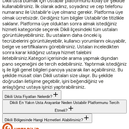
Dikili usta bulmak için Ustabilir platformunu kolay bir şekilde
kullanabilirsiniz. İlk olarak adınız, soyadınız ve cep telefonu
numaranız ile Ustabilir'e üye olmanız gerekir. Platforma üye
olmak ücretsizdir. Girdiğiniz tüm bilgiler Ustabilir'de titizlikle
saklanır. Platforma üye olduktan sonra almak istediğiniz
hizmeti kategoride seçerek Dikili ilçesindeki tüm ustaları
görüntüleyebilirsiniz. Bu ustaların daha önceki iş
tecrübelerini görüntüleyebilir, kullanıcı yorumlarını okuyabilir,
belge ve sertifikalarını görebilirsiniz. Ustaları inceledikten
sonra karar kıldığınız ustaya hizmet talebini
iletebilirsiniz.Kategori içerisinde arama yapmak dışından
pano seçeneğini de tercih edebilirsiniz. Yaptırmak istediğiniz
iş ile ilgili genel bilgileri panoya yazarak ilan açabilirsiniz. Bu
şekilde müsait olan Dikili ustaları size ulaşır. Bu şekilde
doğrudan iletişime geçebilir, işini beğendiğiniz ve
anlaştığınız ustaya işinizi yaptırabilirsiniz.
Dikili Usta Fiyatları Nelerdir?
Dikili En Yakın Usta Arayanlar Neden Ustabilir Platformunu Tercih
Etmeli?
Dikili Bölgesinde Hangi Hizmetleri Alabilirsiniz?