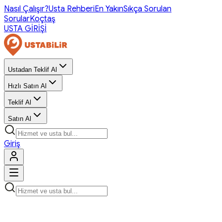
Nasıl Çalışır?
Usta Rehberi
En Yakın
Sıkça Sorulan
Sorular
Koçtaş
USTA GİRİŞİ
Ustadan Teklif Al
Hızlı Satın Al
Teklif Al
Satın Al
Giriş