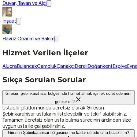
Duvar, Tavan ve Alçı
İnşaat
Havuz Onarım ve Bakım
Hizmet Verilen İlçeler
Alucra
Bulancak
Çamoluk
Çanakçı
Dereli
Doğankent
Espiye
Eyne
Sıkça Sorulan Sorular
Giresun Şebinkarahisar bölgesinde hizmet almak için ek ücret ödemem
gerekir mi?
Ustabilir platformunda ücretsiz olarak Giresun
Şebinkarahisar ustalarını listeleyebilir ve teklif alabilirsiniz.
Tamamen ücretsiz olan usta bulma sürecinin ardından size
uygun usta ile çalışabilirsiniz.
Giresun Şebinkarahisar bölgesinde ne kadar sürede usta bulabilirim?