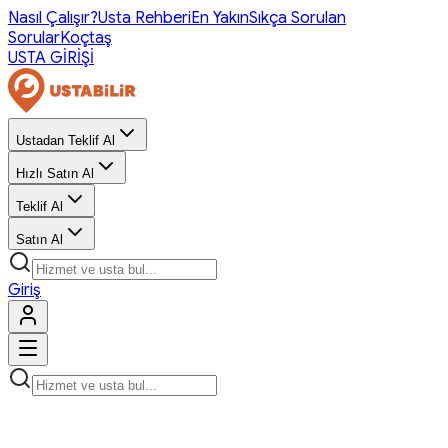
Nasıl Çalışır?
Usta Rehberi
En Yakın
Sıkça Sorulan
Sorular
Koçtaş
USTA GİRİŞİ
Ustadan Teklif Al
Hızlı Satın Al
Teklif Al
Satın Al
Giriş