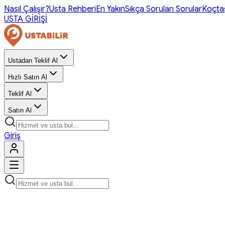
Nasıl Çalışır?
Usta Rehberi
En Yakın
Sıkça Sorulan Sorular
Koçta
USTA GİRİŞİ
Ustadan Teklif Al
Hızlı Satın Al
Teklif Al
Satın Al
Giriş