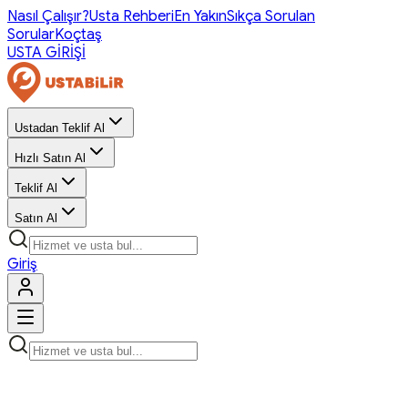
Nasıl Çalışır?
Usta Rehberi
En Yakın
Sıkça Sorulan
Sorular
Koçtaş
USTA GİRİŞİ
Ustadan Teklif Al
Hızlı Satın Al
Teklif Al
Satın Al
Giriş