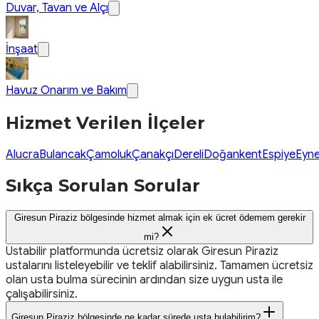
Duvar, Tavan ve Alçı
İnşaat
Havuz Onarım ve Bakım
Hizmet Verilen İlçeler
Alucra
Bulancak
Çamoluk
Çanakçı
Dereli
Doğankent
Espiye
Eyne
Sıkça Sorulan Sorular
Giresun Piraziz bölgesinde hizmet almak için ek ücret ödemem gerekir
mi?
Ustabilir platformunda ücretsiz olarak Giresun Piraziz
ustalarını listeleyebilir ve teklif alabilirsiniz. Tamamen ücretsiz
olan usta bulma sürecinin ardından size uygun usta ile
çalışabilirsiniz.
Giresun Piraziz bölgesinde ne kadar sürede usta bulabilirim?