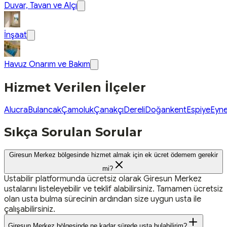
Duvar, Tavan ve Alçı
İnşaat
Havuz Onarım ve Bakım
Hizmet Verilen İlçeler
Alucra
Bulancak
Çamoluk
Çanakçı
Dereli
Doğankent
Espiye
Eyne
Sıkça Sorulan Sorular
Giresun Merkez bölgesinde hizmet almak için ek ücret ödemem gerekir
mi?
Ustabilir platformunda ücretsiz olarak Giresun Merkez
ustalarını listeleyebilir ve teklif alabilirsiniz. Tamamen ücretsiz
olan usta bulma sürecinin ardından size uygun usta ile
çalışabilirsiniz.
Giresun Merkez bölgesinde ne kadar sürede usta bulabilirim?