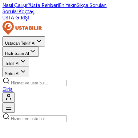
Nasıl Çalışır?
Usta Rehberi
En Yakın
Sıkça Sorulan
Sorular
Koçtaş
USTA GİRİŞİ
Ustadan Teklif Al
Hızlı Satın Al
Teklif Al
Satın Al
Giriş