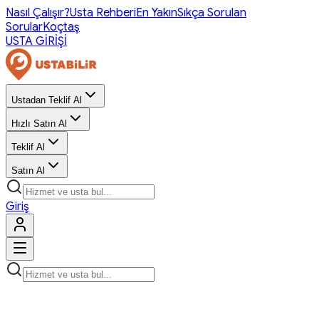
Nasıl Çalışır?
Usta Rehberi
En Yakın
Sıkça Sorulan
Sorular
Koçtaş
USTA GİRİŞİ
Ustadan Teklif Al
Hızlı Satın Al
Teklif Al
Satın Al
Giriş