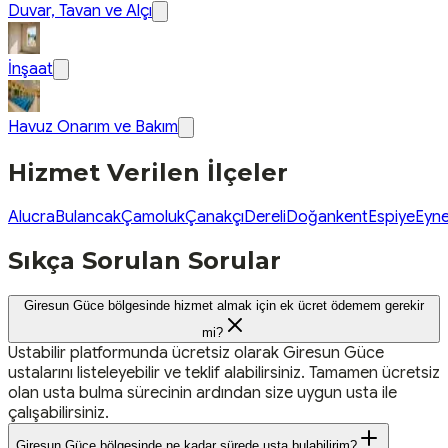
Duvar, Tavan ve Alçı
İnşaat
Havuz Onarım ve Bakım
Hizmet Verilen İlçeler
Alucra
Bulancak
Çamoluk
Çanakçı
Dereli
Doğankent
Espiye
Eyne
Sıkça Sorulan Sorular
Giresun Güce bölgesinde hizmet almak için ek ücret ödemem gerekir
mi?
Ustabilir platformunda ücretsiz olarak Giresun Güce
ustalarını listeleyebilir ve teklif alabilirsiniz. Tamamen ücretsiz
olan usta bulma sürecinin ardından size uygun usta ile
çalışabilirsiniz.
Giresun Güce bölgesinde ne kadar sürede usta bulabilirim?