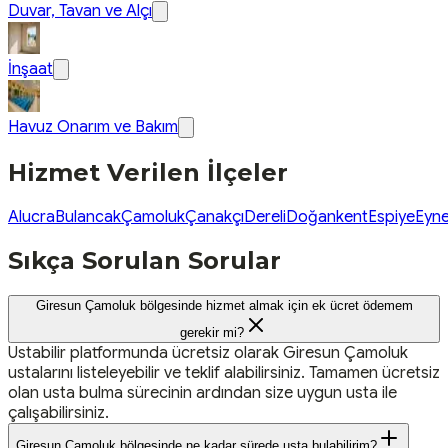
Duvar, Tavan ve Alçı
İnşaat
Havuz Onarım ve Bakım
Hizmet Verilen İlçeler
Alucra
Bulancak
Çamoluk
Çanakçı
Dereli
Doğankent
Espiye
Eyne
Sıkça Sorulan Sorular
Giresun Çamoluk bölgesinde hizmet almak için ek ücret ödemem
gerekir mi?
Ustabilir platformunda ücretsiz olarak Giresun Çamoluk
ustalarını listeleyebilir ve teklif alabilirsiniz. Tamamen ücretsiz
olan usta bulma sürecinin ardından size uygun usta ile
çalışabilirsiniz.
Giresun Çamoluk bölgesinde ne kadar sürede usta bulabilirim?