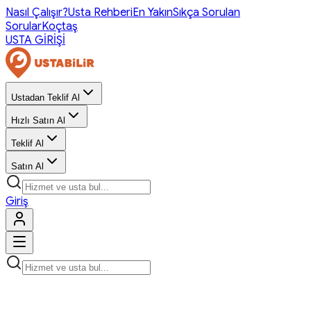
Nasıl Çalışır?
Usta Rehberi
En Yakın
Sıkça Sorulan
Sorular
Koçtaş
USTA GİRİŞİ
Ustadan Teklif Al
Hızlı Satın Al
Teklif Al
Satın Al
Giriş