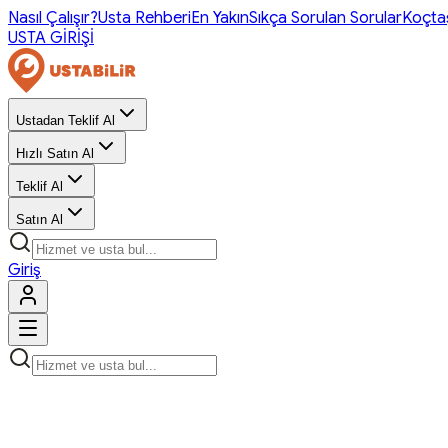
Nasıl Çalışır?
Usta Rehberi
En Yakın
Sıkça Sorulan Sorular
Koçta
USTA GİRİŞİ
Ustadan Teklif Al
Hızlı Satın Al
Teklif Al
Satın Al
Giriş