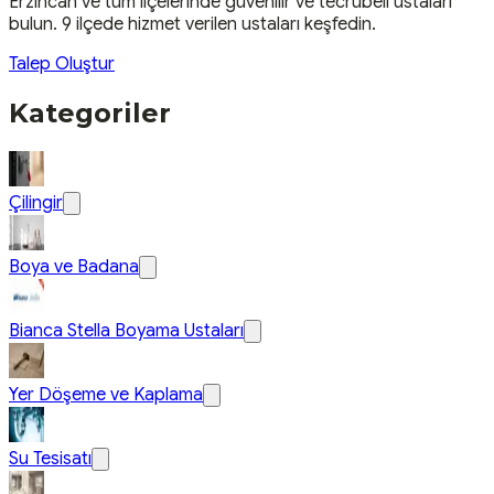
Erzincan
ve tüm ilçelerinde güvenilir ve tecrübeli ustaları
bulun.
9 ilçede hizmet verilen ustaları keşfedin.
Talep Oluştur
Kategoriler
Çilingir
Boya ve Badana
Bianca Stella Boyama Ustaları
Yer Döşeme ve Kaplama
Su Tesisatı