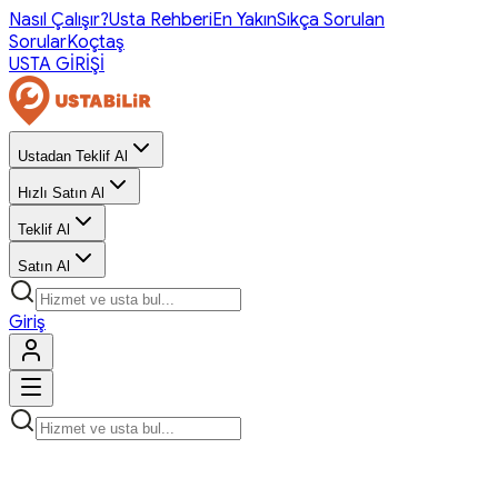
Nasıl Çalışır?
Usta Rehberi
En Yakın
Sıkça Sorulan
Sorular
Koçtaş
USTA GİRİŞİ
Ustadan Teklif Al
Hızlı Satın Al
Teklif Al
Satın Al
Giriş