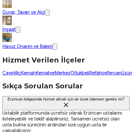
Duvar, Tavan ve Alçı
İnşaat
Havuz Onarım ve Bakım
Hizmet Verilen İlçeler
Çayırlı
İliç
Kemah
Kemaliye
Merkez
Otlukbeli
Refahiye
Tercan
Üzüm
Sıkça Sorulan Sorular
Erzincan bölgesinde hizmet almak için ek ücret ödemem gerekir mi?
Ustabilir platformunda ücretsiz olarak Erzincan ustalarını
listeleyebilir ve teklif alabilirsiniz. Tamamen ücretsiz olan
usta bulma sürecinin ardından size uygun usta ile
çalışabilirsiniz.