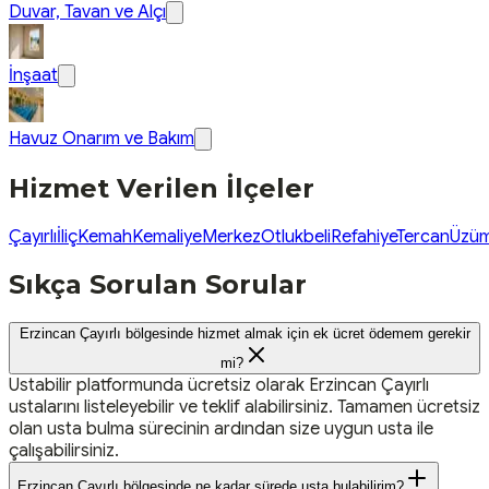
Duvar, Tavan ve Alçı
İnşaat
Havuz Onarım ve Bakım
Hizmet Verilen İlçeler
Çayırlı
İliç
Kemah
Kemaliye
Merkez
Otlukbeli
Refahiye
Tercan
Üzüm
Sıkça Sorulan Sorular
Erzincan Çayırlı bölgesinde hizmet almak için ek ücret ödemem gerekir
mi?
Ustabilir platformunda ücretsiz olarak Erzincan Çayırlı
ustalarını listeleyebilir ve teklif alabilirsiniz. Tamamen ücretsiz
olan usta bulma sürecinin ardından size uygun usta ile
çalışabilirsiniz.
Erzincan Çayırlı bölgesinde ne kadar sürede usta bulabilirim?