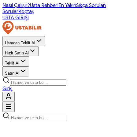
Nasıl Çalışır?
Usta Rehberi
En Yakın
Sıkça Sorulan
Sorular
Koçtaş
USTA GİRİŞİ
Ustadan Teklif Al
Hızlı Satın Al
Teklif Al
Satın Al
Giriş