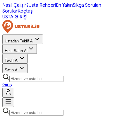
Nasıl Çalışır?
Usta Rehberi
En Yakın
Sıkça Sorulan
Sorular
Koçtaş
USTA GİRİŞİ
Ustadan Teklif Al
Hızlı Satın Al
Teklif Al
Satın Al
Giriş