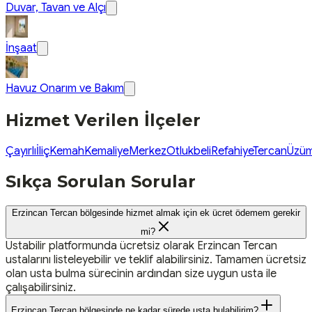
Duvar, Tavan ve Alçı
İnşaat
Havuz Onarım ve Bakım
Hizmet Verilen İlçeler
Çayırlı
İliç
Kemah
Kemaliye
Merkez
Otlukbeli
Refahiye
Tercan
Üzüm
Sıkça Sorulan Sorular
Erzincan Tercan bölgesinde hizmet almak için ek ücret ödemem gerekir
mi?
Ustabilir platformunda ücretsiz olarak Erzincan Tercan
ustalarını listeleyebilir ve teklif alabilirsiniz. Tamamen ücretsiz
olan usta bulma sürecinin ardından size uygun usta ile
çalışabilirsiniz.
Erzincan Tercan bölgesinde ne kadar sürede usta bulabilirim?