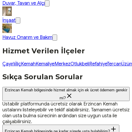
Duvar, Tavan ve Alçı
İnşaat
Havuz Onarım ve Bakım
Hizmet Verilen İlçeler
Çayırlı
İliç
Kemah
Kemaliye
Merkez
Otlukbeli
Refahiye
Tercan
Üzüm
Sıkça Sorulan Sorular
Erzincan Kemah bölgesinde hizmet almak için ek ücret ödemem gerekir
mi?
Ustabilir platformunda ücretsiz olarak Erzincan Kemah
ustalarını listeleyebilir ve teklif alabilirsiniz. Tamamen ücretsiz
olan usta bulma sürecinin ardından size uygun usta ile
çalışabilirsiniz.
Erzincan Kemah bölgesinde ne kadar sürede usta bulabilirim?