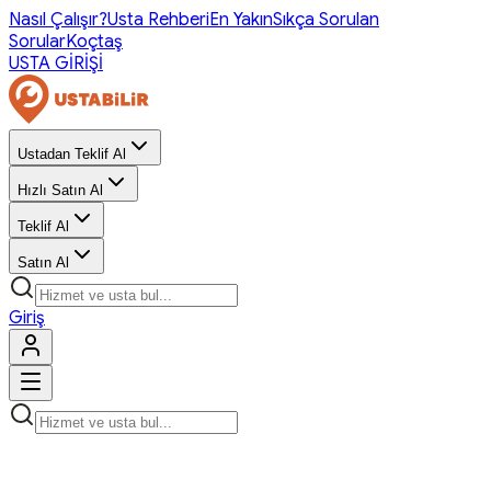
Nasıl Çalışır?
Usta Rehberi
En Yakın
Sıkça Sorulan
Sorular
Koçtaş
USTA GİRİŞİ
Ustadan Teklif Al
Hızlı Satın Al
Teklif Al
Satın Al
Giriş